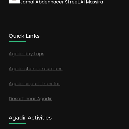
Jamal Abdennacer Street,Al Massira
Quick Links
Agadir day trips
Agadir shore excursions
Agadir airport transfer
Desert near Agadir
Agadir Activities