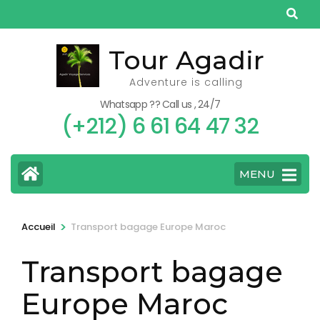
Aller
au
contenu
Tour Agadir
(Pressez
Adventure is calling
Entrée)
Whatsapp ?? Call us , 24/7
(+212) 6 61 64 47 32
MENU
>
Accueil
Transport bagage Europe Maroc
Transport bagage
Europe Maroc