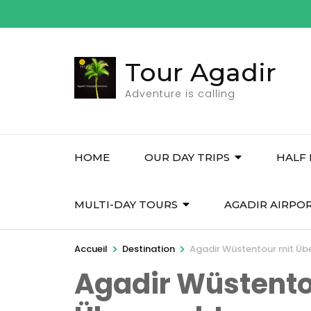
Aller
au
contenu
Tour Agadir
(Pressez
Entrée)
Adventure is calling
HOME
OUR DAY TRIPS
HALF 
MULTI-DAY TOURS
AGADIR AIRPO
>
>
Accueil
Destination
Agadir Wüstentour mit Ü
Agadir Wüstento