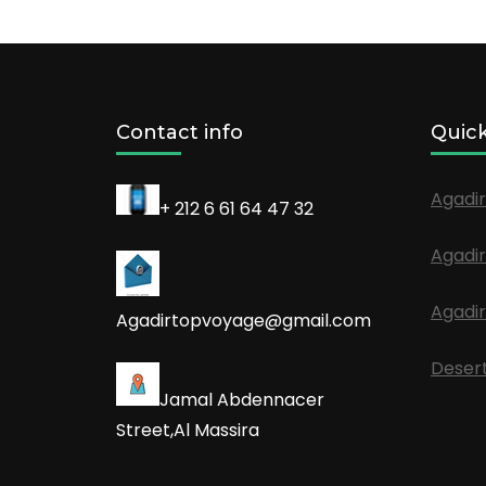
Contact info
Quick
Agadir
+ 212 6 61 64 47 32
Agadir
Agadir
Agadirtopvoyage@gmail.com
Desert
Jamal Abdennacer
Street,Al Massira