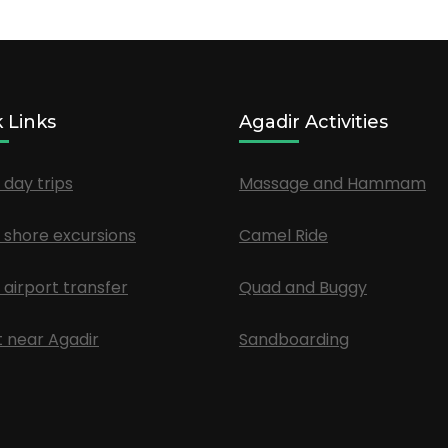
 Links
Agadir Activities
 day trips
Massage and Hammam
 shore excursions
Camel Ride
 airport transfer
Quad and Buggy
 near Agadir
Sandboarding