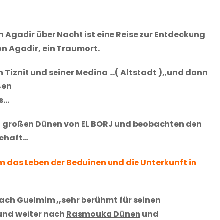
 Agadir über Nacht ist eine Reise zur Entdeckung
n Agadir, ein Traumort.
h Tiznit und seiner Medina …( Altstadt ),,und dann
ßen
es…
n großen Dünen von EL BORJ und beobachten den
schaft…
 das Leben der Beduinen und die Unterkunft in
ach Guelmim ,,sehr berühmt für seinen
und weiter nach
Rasmouka Dünen
und