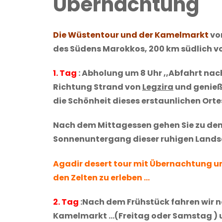
Übernachtung
Die Wüstentour und der Kamelmarkt
von
des Südens Marokkos, 200 km südlich vo
1. Tag
: Abholung um 8 Uhr ,,Abfahrt nac
Richtung Strand von
Legzira
und genie
die Schönheit dieses erstaunlichen Ort
Nach dem Mittagessen gehen Sie zu de
Sonnenuntergang dieser ruhigen Land
Agadir desert tour mit Übernachtung um
den Zelten zu erleben …
2. Tag
:Nach dem Frühstück fahren wir n
Kamelmarkt …(Freitag oder Samstag ) 