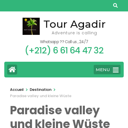
Aller
au
contenu
Tour Agadir
(Pressez
Adventure is calling
Entrée)
Whatsapp ?? Call us , 24/7
(+212) 6 61 64 47 32
MENU
>
>
Accueil
Destination
Paradise valley und kleine Wüste
Paradise valley
und kleine Wüste