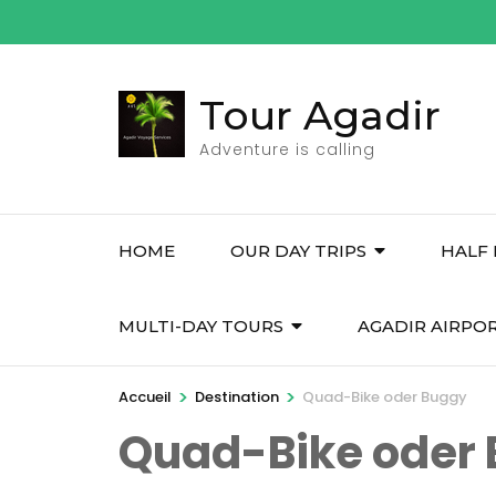
Aller
au
contenu
Tour Agadir
(Pressez
Entrée)
Adventure is calling
HOME
OUR DAY TRIPS
HALF 
MULTI-DAY TOURS
AGADIR AIRPO
>
>
Accueil
Destination
Quad-Bike oder Buggy
Quad-Bike oder