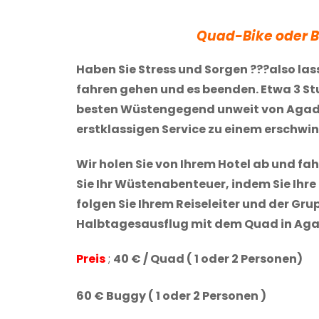
Quad-Bike oder B
Haben Sie Stress und Sorgen ???also las
fahren gehen und es beenden. Etwa 3 S
besten Wüstengegend unweit von Agadir…
erstklassigen Service zu einem erschw
Wir holen Sie von Ihrem Hotel ab und f
Sie Ihr Wüstenabenteuer, indem Sie Ih
folgen Sie Ihrem Reiseleiter und der Gru
Halbtagesausflug mit dem Quad in Aga
Preis
;
40 € / Quad ( 1 oder 2 Personen)
60 € Buggy ( 1 oder 2 Personen )