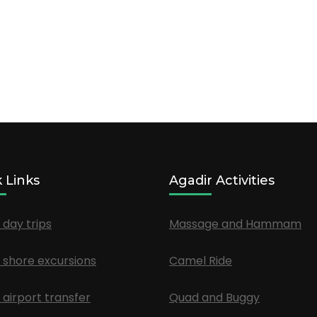
 Links
Agadir Activities
 day trips
Massage and Hammam
 shore excursions
Camel Ride
 airport transfer
Quad and Buggy