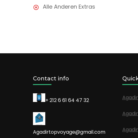
Alle Anderen Extras
Contact info
Quick
Agadir
+ 212 6 61 64 47 32
Agadir
Agadir
Agadirtopvoyage@gmail.com