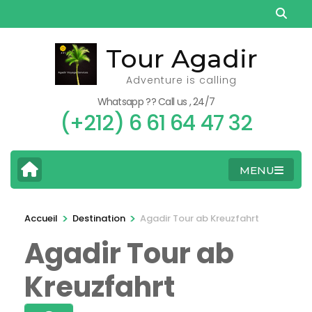
Aller
au
contenu
Tour Agadir
(Pressez
Adventure is calling
Entrée)
Whatsapp ?? Call us , 24/7
(+212) 6 61 64 47 32
MENU
>
>
Accueil
Destination
Agadir Tour ab Kreuzfahrt
Agadir Tour ab
Kreuzfahrt