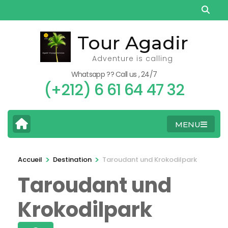
Aller
au
contenu
Tour Agadir
(Pressez
Adventure is calling
Entrée)
Whatsapp ?? Call us , 24/7
(+212) 6 61 64 47 32
MENU
>
>
Accueil
Destination
Taroudant und Krokodilpark
Taroudant und
Krokodilpark