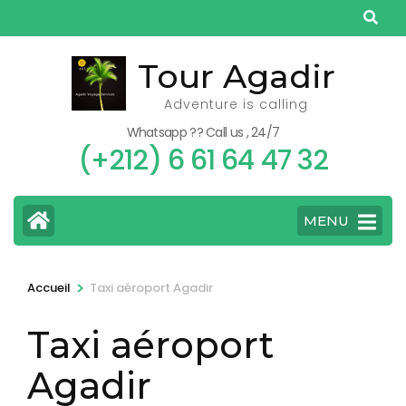
Aller
au
contenu
Tour Agadir
(Pressez
Adventure is calling
Entrée)
Whatsapp ?? Call us , 24/7
(+212) 6 61 64 47 32
MENU
>
Accueil
Taxi aéroport Agadir
Taxi aéroport
Agadir