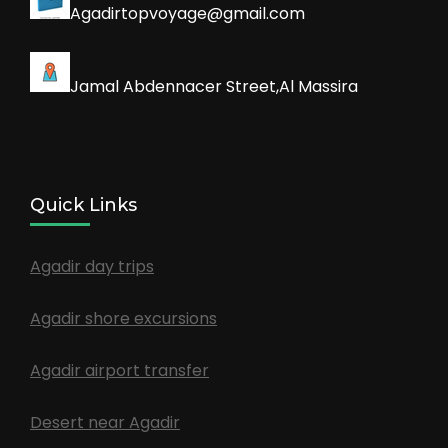
Agadirtopvoyage@gmail.com
Jamal Abdennacer Street,Al Massira
Quick Links
Agadir day trips
Agadir shore excursions
Agadir airport transfer
Desert near Agadir